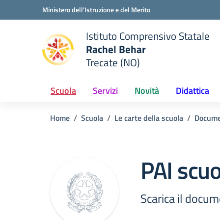
Vai ai contenuti
Vai al menu di navigazione
Vai al footer
Ministero dell'Istruzione e del Merito
Istituto Comprensivo Statale
Rachel Behar
Trecate (NO)
 della scuola
— Visita la pagina iniziale del
Scuola
Servizi
Novità
Didattica
Home
Scuola
Le carte della scuola
Docume
PAI scuo
Scarica il docu