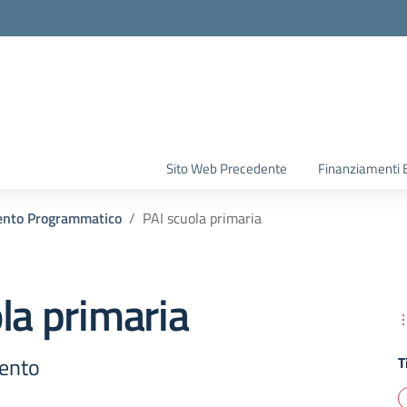
la scuola
Sito Web Precedente
Finanziamenti 
nto Programmatico
PAI scuola primaria
la primaria
mento
T