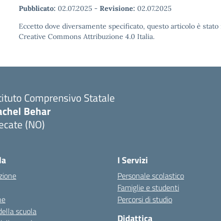
Pubblicato:
02.07.2025
-
Revisione:
02.07.2025
Eccetto dove diversamente specificato, questo articolo è stato 
Creative Commons Attribuzione 4.0 Italia.
tituto Comprensivo Statale
achel Behar
ecate (NO)
Visita la pagina iniziale della scuola
la
I Servizi
zione
Personale scolastico
Famiglie e studenti
ne
Percorsi di studio
della scuola
Didattica