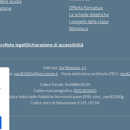
della scuola
Offerta formativa
azione
Le schede didattiche
I progetti delle classi
Biblioteca
icy
Note legali
Dichiarazione di accessibilità
Indirizzo:
Via Mezzano, 41
Email:
noic82900g@istruzione.it
Posta elettronica certificata (PEC):
noic8
Codice fiscale: 94068640039
,
Codice meccanografico:
NOIC82900G
Codice Indice delle Pubbliche Amministrazioni (IPA): istsc_noic82900g
Codice unico di fatturazione (CUF): UFJ1I0