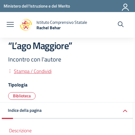
Vai ai contenuti
Vai al menu di navigazione
Vai al footer
Ministero dell'Istruzione e del Merito
Istituto Comprensivo Statale
Rachel Behar
— Visita la pagina iniziale della scuola
“L’ago Maggiore”
Incontro con l'autore
Stampa / Condividi
Tipologia
Biblioteca
Indice della pagina
Descrizione