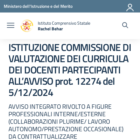
Vai ai contenuti
Vai al menu di navigazione
Vai al footer
Ministero dell'Istruzione e del Merito
Istituto Comprensivo Statale
Rachel Behar
— Visita la pagina iniziale della scuola
ISTITUZIONE COMMISSIONE DI
VALUTAZIONE DEI CURRICULA
DEI DOCENTI PARTECIPANTI
ALL’AVVISO prot. 12274 del
5/12/2024
AVVISO INTEGRATO RIVOLTO A FIGURE
PROFESSIONALI INTERNE/ESTERNE
(COLLABORAZIONI PLURIME/ LAVORO
AUTONOMO/PRESTAZIONE OCCASIONALE)
DA CONTRATTUALIZZARE