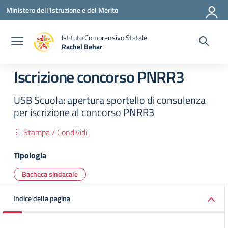
Vai ai contenuti
Vai al menu di navigazione
Vai al footer
Ministero dell'Istruzione e del Merito
Istituto Comprensivo Statale
Rachel Behar
— Visita la pagina iniziale della scuola
Iscrizione concorso PNRR3
USB Scuola: apertura sportello di consulenza
per iscrizione al concorso PNRR3
Stampa / Condividi
Tipologia
Bacheca sindacale
Indice della pagina