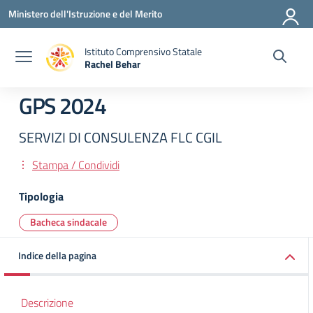
Vai ai contenuti
Vai al menu di navigazione
Vai al footer
Ministero dell'Istruzione e del Merito
Istituto Comprensivo Statale
Rachel Behar
— Visita la pagina iniziale della scuola
GPS 2024
SERVIZI DI CONSULENZA FLC CGIL
Stampa / Condividi
Tipologia
Bacheca sindacale
Indice della pagina
Descrizione