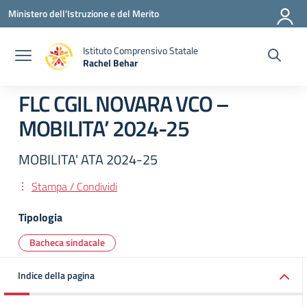
Vai ai contenuti
Vai al menu di navigazione
Vai al footer
Ministero dell'Istruzione e del Merito
Istituto Comprensivo Statale
Rachel Behar
— Visita la pagina iniziale della scuola
FLC CGIL NOVARA VCO –
MOBILITA’ 2024-25
MOBILITA' ATA 2024-25
Stampa / Condividi
Tipologia
Bacheca sindacale
Indice della pagina