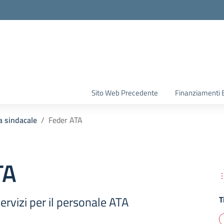
la scuola
Sito Web Precedente
Finanziamenti 
 sindacale
Feder ATA
TA
rvizi per il personale ATA
T