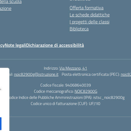
della scuola
Offerta formativa
azione
Le schede didattiche
I progetti delle classi
Biblioteca
icy
Note legali
Dichiarazione di accessibilità
Indirizzo:
Via Mezzano, 41
Email:
noic82900g@istruzione.it
Posta elettronica certificata (PEC):
noic8
Codice fiscale: 94068640039
,
Codice meccanografico:
NOIC82900G
Codice Indice delle Pubbliche Amministrazioni (IPA): istsc_noic82900g
Codice unico di fatturazione (CUF): UFJ1I0