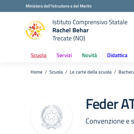
Vai ai contenuti
Vai al menu di navigazione
Vai al footer
Ministero dell'Istruzione e del Merito
Istituto Comprensivo Statale
Rachel Behar
Trecate (NO)
 della scuola
— Visita la pagina iniziale del
Scuola
Servizi
Novità
Didattica
Home
Scuola
Le carte della scuola
Bacheca
Feder A
Convenzione e se