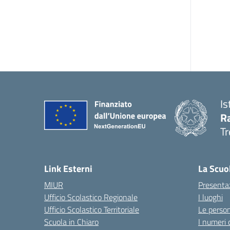
Is
R
Tr
— 
Link Esterni
La Scuo
MIUR
Presenta
Ufficio Scolastico Regionale
I luoghi
Ufficio Scolastico Territoriale
Le perso
Scuola in Chiaro
I numeri 