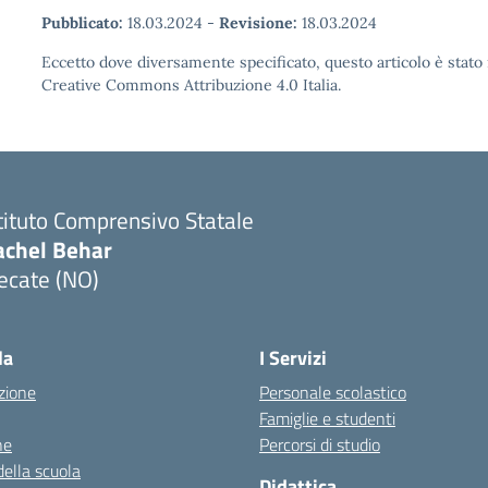
Pubblicato:
18.03.2024
-
Revisione:
18.03.2024
Eccetto dove diversamente specificato, questo articolo è stato 
Creative Commons Attribuzione 4.0 Italia.
tituto Comprensivo Statale
achel Behar
ecate (NO)
Visita la pagina iniziale della scuola
la
I Servizi
zione
Personale scolastico
Famiglie e studenti
ne
Percorsi di studio
della scuola
Didattica