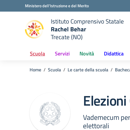
Vai ai contenuti
Vai al menu di navigazione
Vai al footer
Ministero dell'Istruzione e del Merito
Istituto Comprensivo Statale
Rachel Behar
Trecate (NO)
 della scuola
— Visita la pagina iniziale del
Scuola
Servizi
Novità
Didattica
Home
Scuola
Le carte della scuola
Bacheca
Elezioni
Vademecum per 
elettorali