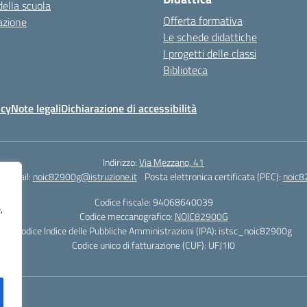
della scuola
Offerta formativa
azione
Le schede didattiche
I progetti delle classi
Biblioteca
icy
Note legali
Dichiarazione di accessibilità
Indirizzo:
Via Mezzano, 41
Email:
noic82900g@istruzione.it
Posta elettronica certificata (PEC):
noic8
Codice fiscale: 94068640039
,
Codice meccanografico:
NOIC82900G
Codice Indice delle Pubbliche Amministrazioni (IPA): istsc_noic82900g
Codice unico di fatturazione (CUF): UFJ1I0