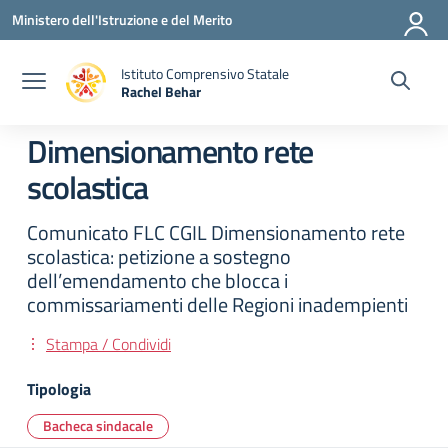
Vai ai contenuti
Vai al menu di navigazione
Vai al footer
Ministero dell'Istruzione e del Merito
Istituto Comprensivo Statale
Rachel Behar
— Visita la pagina iniziale della scuola
Dimensionamento rete
scolastica
Comunicato FLC CGIL Dimensionamento rete
scolastica: petizione a sostegno
dell’emendamento che blocca i
commissariamenti delle Regioni inadempienti
Stampa / Condividi
Tipologia
Bacheca sindacale