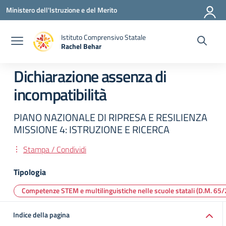
Vai ai contenuti
Vai al menu di navigazione
Vai al footer
Ministero dell'Istruzione e del Merito
Istituto Comprensivo Statale
Rachel Behar
— Visita la pagina iniziale della scuola
Dichiarazione assenza di
incompatibilità
PIANO NAZIONALE DI RIPRESA E RESILIENZA
MISSIONE 4: ISTRUZIONE E RICERCA
Stampa / Condividi
Tipologia
Competenze STEM e multilinguistiche nelle scuole statali (D.M. 
Indice della pagina