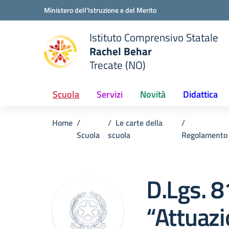
Vai ai contenuti
Vai al menu di navigazione
Vai al footer
Ministero dell'Istruzione e del Merito
Istituto Comprensivo Statale
Rachel Behar
Trecate (NO)
 della scuola
— Visita la pagina iniziale del
Scuola
Servizi
Novità
Didattica
Home
Le carte della
Scuola
scuola
Regolamento
D.Lgs. 
“Attuazi