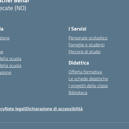
achel Behar
ecate (NO)
Visita la pagina iniziale della scuola
la
I Servizi
zione
Personale scolastico
Famiglie e studenti
ne
Percorsi di studio
della scuola
Didattica
della scuola
Offerta formativa
azione
Le schede didattiche
I progetti delle classi
Biblioteca
icy
Note legali
Dichiarazione di accessibilità