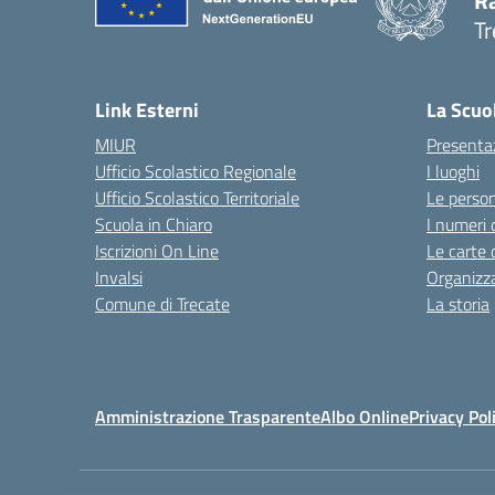
R
Tr
— 
Link Esterni
La Scuo
MIUR
Presenta
Ufficio Scolastico Regionale
I luoghi
Ufficio Scolastico Territoriale
Le perso
Scuola in Chiaro
I numeri 
Iscrizioni On Line
Le carte 
Invalsi
Organizz
Comune di Trecate
La storia
Amministrazione Trasparente
Albo Online
Privacy Pol