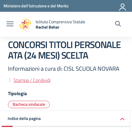
Vai ai contenuti
Vai al menu di navigazione
Vai al footer
Ministero dell'Istruzione e del Merito
Istituto Comprensivo Statale
Rachel Behar
— Visita la pagina iniziale della scuola
CONCORSI TITOLI PERSONALE
ATA (24 MESI) SCELTA
Informazioni a cura di: CISL SCUOLA NOVARA
Stampa / Condividi
Tipologia
Bacheca sindacale
Indice della pagina