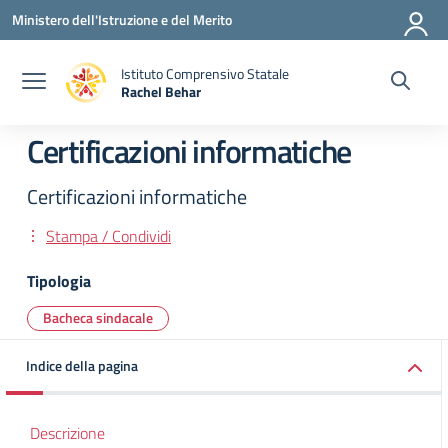
Vai ai contenuti
Vai al menu di navigazione
Vai al footer
Ministero dell'Istruzione e del Merito
Istituto Comprensivo Statale
Rachel Behar
— Visita la pagina iniziale della scuola
Certificazioni informatiche
Certificazioni informatiche
Stampa / Condividi
Tipologia
Bacheca sindacale
Indice della pagina
Descrizione