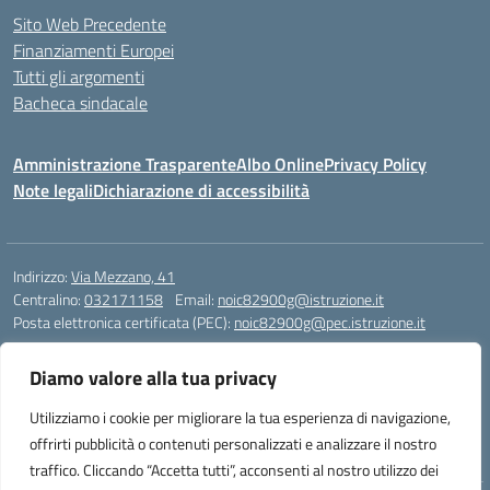
Sito Web Precedente
Finanziamenti Europei
Tutti gli argomenti
Bacheca sindacale
Amministrazione Trasparente
Albo Online
Privacy Policy
Note legali
Dichiarazione di accessibilità
Indirizzo:
Via Mezzano, 41
Centralino:
032171158
Email:
noic82900g@istruzione.it
Posta elettronica certificata (PEC):
noic82900g@pec.istruzione.it
Codice fiscale: 94068640039
Diamo valore alla tua privacy
Codice meccanografico:
NOIC82900G
Codice Indice delle Pubbliche Amministrazioni (IPA): istsc_noic82900g
Utilizziamo i cookie per migliorare la tua esperienza di navigazione,
Codice unico di fatturazione (CUF): UFJ1I0
offrirti pubblicità o contenuti personalizzati e analizzare il nostro
traffico. Cliccando “Accetta tutti”, acconsenti al nostro utilizzo dei