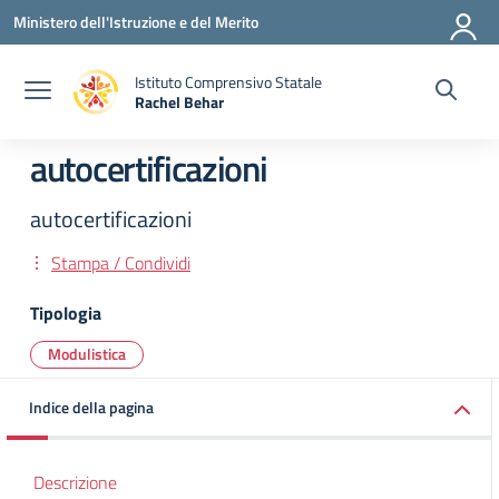
Vai ai contenuti
Vai al menu di navigazione
Vai al footer
Ministero dell'Istruzione e del Merito
Istituto Comprensivo Statale
Rachel Behar
— Visita la pagina iniziale della scuola
autocertificazioni
autocertificazioni
Stampa / Condividi
Tipologia
Modulistica
Indice della pagina
Descrizione