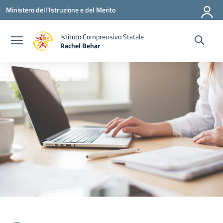
Vai ai contenuti
Vai al menu di navigazione
Vai al footer
Ministero dell'Istruzione e del Merito
Istituto Comprensivo Statale
Rachel Behar
— Visita la pagina iniziale della scuola