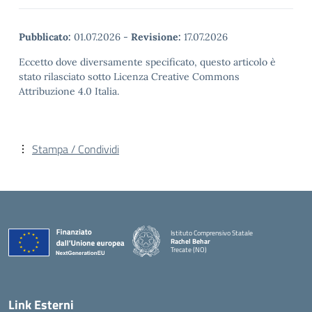
Pubblicato:
01.07.2026
-
Revisione:
17.07.2026
Eccetto dove diversamente specificato, questo articolo è
stato rilasciato sotto Licenza Creative Commons
Attribuzione 4.0 Italia.
Stampa / Condividi
Istituto Comprensivo Statale
Rachel Behar
Trecate (NO)
— Visita la pagina iniziale della scuola
Link Esterni